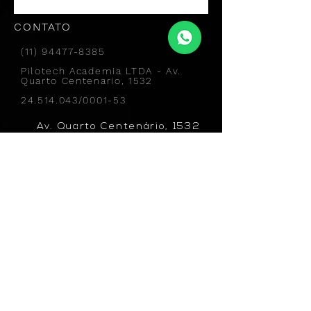
CONTATO
(11) 94477-8385
Pilotech Academia LTDA - Av.
Quarto Centenario, 1532
24.514.043/0001-53
Av. Quarto Centenário, 1532
(80m do Parque Ibirapuera)